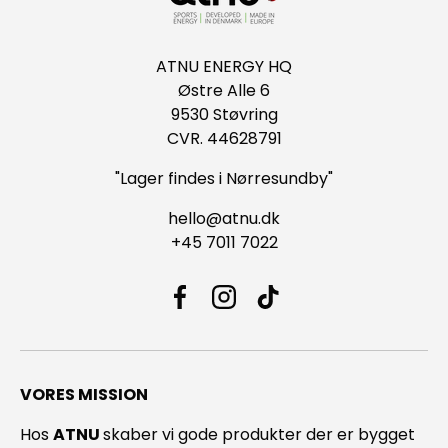
ATNU ENERGY HQ
Østre Alle 6
9530 Støvring
CVR. 44628791
"Lager findes i Nørresundby"
hello@atnu.dk
+45 7011 7022
Facebook
Instagram
TikTok
VORES MISSION
Hos
ATNU
skaber vi gode produkter der er bygget