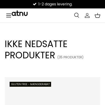
DANSK VIRKSOMHED
SPRING TIL INDHOLD
Menu
Søge
Log på
Kur
Søge
Søge
IKKE NEDSATTE
PRODUKTER
(35 PRODUKTER)
GLUTEN FREE - MÆNGDERABAT